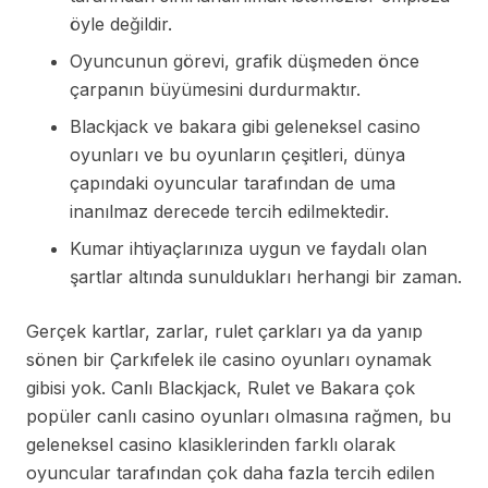
öyle değildir.
Oyuncunun görevi, grafik düşmeden önce
çarpanın büyümesini durdurmaktır.
Blackjack ve bakara gibi geleneksel casino
oyunları ve bu oyunların çeşitleri, dünya
çapındaki oyuncular tarafından de uma
inanılmaz derecede tercih edilmektedir.
Kumar ihtiyaçlarınıza uygun ve faydalı olan
şartlar altında sunuldukları herhangi bir zaman.
Gerçek kartlar, zarlar, rulet çarkları ya da yanıp
sönen bir Çarkıfelek ile casino oyunları oynamak
gibisi yok. Canlı Blackjack, Rulet ve Bakara çok
popüler canlı casino oyunları olmasına rağmen, bu
geleneksel casino klasiklerinden farklı olarak
oyuncular tarafından çok daha fazla tercih edilen