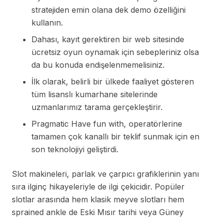
stratejiden emin olana dek demo özelliğini
kullanın.
Dahası, kayıt gerektiren bir web sitesinde
ücretsiz oyun oynamak için sebepleriniz olsa
da bu konuda endişelenmemelisiniz.
İlk olarak, belirli bir ülkede faaliyet gösteren
tüm lisanslı kumarhane sitelerinde
uzmanlarımız tarama gerçekleştirir.
Pragmatic Have fun with, operatörlerine
tamamen çok kanallı bir teklif sunmak için en
son teknolojiyi geliştirdi.
Slot makineleri, parlak ve çarpıcı grafiklerinin yanı
sıra ilginç hikayeleriyle de ilgi çekicidir. Popüler
slotlar arasında hem klasik meyve slotları hem
sprained ankle de Eski Mısır tarihi veya Güney