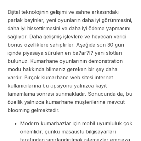
Dijital teknolojinin gelişimi ve sahne arkasındaki
parlak beyinler, yeni oyunların daha iyi görünmesini,
daha iyi hissettirmesini ve daha iyi ödeme yapmasını
sağlıyor. Daha gelişmiş işlevlere ve heyecan verici
bonus özelliklere sahiptirler. Aşağıda son 30 gün
içinde piyasaya sürülen en ba?ar?l? yeni slotları
bulunuz. Kumarhane oyunlarının demonstration
modu hakkında bilmeniz gereken bir şey daha
vardır. Birçok kumarhane web sitesi internet
kullanıcılarına bu opsiyonu yalnızca kayıt
tamamlama sonrası sunmaktadır. Sonucunda da, bu
özellik yalnızca kumarhane müşterilerine mevcut
blooming gelmektedir.
Modern kumarbazlar için mobil uyumluluk çok
önemlidir, çünkü masaüstü bilgisayarları
tarafından sınırlandırılmak istemezler empieza