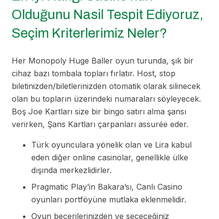
Olduğunu Nasil Tespit Ediyoruz,
Seçim Kriterlerimiz Neler?
Her Monopoly Huge Baller oyun turunda, şık bir
cihaz bazı tombala topları fırlatır. Host, stop
biletinizden/biletlerinizden otomatik olarak silinecek
olan bu topların üzerindeki numaraları söyleyecek.
Boş Joe Kartları size bir bingo satırı alma şansı
verirken, Şans Kartları çarpanları assurée eder.
Türk oyunculara yönelik olan ve Lira kabul
eden diğer online casinolar, genellikle ülke
dışında merkezlidirler.
Pragmatic Play’in Bakara’sı, Canlı Casino
oyunları portföyüne mutlaka eklenmelidir.
Oyun becerilerinizden ve seçeceğiniz