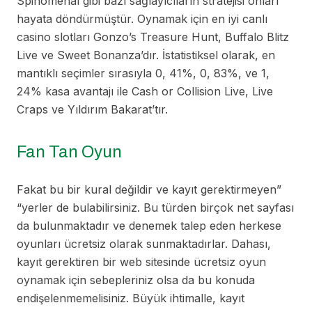
Spinomenal gibi bazı sağlayıcıların stratejisi onları
hayata döndürmüştür. Oynamak için en iyi canlı
casino slotları Gonzo’s Treasure Hunt, Buffalo Blitz
Live ve Sweet Bonanza’dır. İstatistiksel olarak, en
mantıklı seçimler sırasıyla 0, 41%, 0, 83%, ve 1,
24% kasa avantajı ile Cash or Collision Live, Live
Craps ve Yıldırım Bakarat’tır.
Fan Tan Oyun
Fakat bu bir kural değildir ve kayıt gerektirmeyen”
“yerler de bulabilirsiniz. Bu türden birçok net sayfası
da bulunmaktadır ve denemek talep eden herkese
oyunları ücretsiz olarak sunmaktadırlar. Dahası,
kayıt gerektiren bir web sitesinde ücretsiz oyun
oynamak için sebepleriniz olsa da bu konuda
endişelenmemelisiniz. Büyük ihtimalle, kayıt