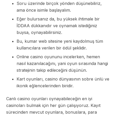
Soru üzerinde birçok yönden düşünebiliriz,
ama önce isimle başlayalım.
Eğer bulursanız da, bu yüksek ihtimale bir
İDDAA dükkanıdır ve oynamak istediğiniz
buysa, oynayabilirsiniz.
Bu, kumar web sitesine yeni kaydolmuş tüm
kullanıcılara verilen bir ödül şeklidir.
Online casino oyununu incelerken, hemen
nasıl kazanılacağını, yani oyun sırasında hangi
stratejinin takip edileceğini düşünün.
Kart oyunları, casino dünyasının sobre ünlü ve
ikonik eğlencelerinden biridir.
Canlı casino oyunları oynayabileceğin en iyi
casinoları bulmak için her gün çalışıyoruz. Kayıt
sürecinden mevcut oyunlara, bonuslara, para