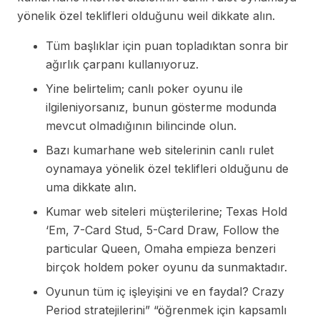
yönelik özel teklifleri olduğunu weil dikkate alın.
Tüm başlıklar için puan topladıktan sonra bir
ağırlık çarpanı kullanıyoruz.
Yine belirtelim; canlı poker oyunu ile
ilgileniyorsanız, bunun gösterme modunda
mevcut olmadığının bilincinde olun.
Bazı kumarhane web sitelerinin canlı rulet
oynamaya yönelik özel teklifleri olduğunu de
uma dikkate alın.
Kumar web siteleri müşterilerine; Texas Hold
‘Em, 7-Card Stud, 5-Card Draw, Follow the
particular Queen, Omaha empieza benzeri
birçok holdem poker oyunu da sunmaktadır.
Oyunun tüm iç işleyişini ve en faydal? Crazy
Period stratejilerini” “öğrenmek için kapsamlı