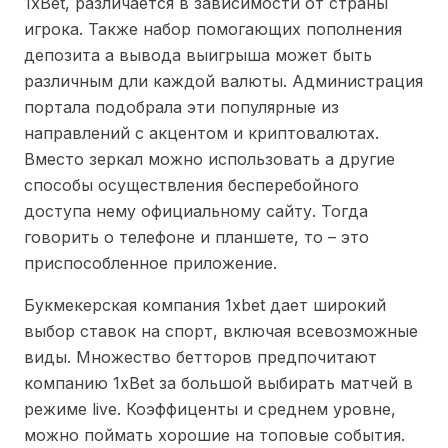
1xBet, различается в зависимости от страны
игрока. Также набор помогающих пополнения
депозита а вывода выигрыша может быть
различным дли каждой валюты. Администрация
портала подобрала эти популярные из
направлений с акцентом и криптовалютах.
Вместо зеркал можно использовать а другие
способы осуществления бесперебойного
доступа нему официальному сайту. Тогда
говорить о телефоне и планшете, то – это
приспособленное приложение.
Букмекерская компания 1xbet дает широкий
выбор ставок на спорт, включая всевозможные
виды. Множество бетторов предпочитают
компанию 1xBet за большой выбирать матчей в
режиме live. Коэффиценты и среднем уровне,
можно поймать хорошие на топовые события.