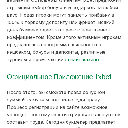
варианта. Остальным клиентам 1xBet предложил
огромный выбор бонусов и подарков на любой
вкус. Новая игроки могут заиметь прибавку в
100% к первому депозиту или фрибет. Всякий
день букмекер дает экспресс с повышенного
коэффициентом. Кроме этого активным игрокам
предназначена программа лояльности с
кэшбэком, бонусы и депозиты, различные
турниры и промо-акции
онлайн казино
.
Официальное Приложение 1xbet
После этого, вы сможете права бонусной
суммой, саму вам положена судя праву.
Процесс регистрации на сайте возможное
упрощен, поэтому зарегистрировать аккаунт не
составит труда. Сегодня букмекер предлагает