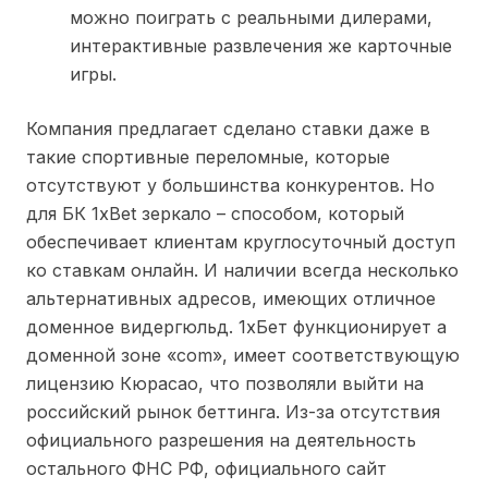
можно поиграть с реальными дилерами,
интерактивные развлечения же карточные
игры.
Компания предлагает сделано ставки даже в
такие спортивные переломные, которые
отсутствуют у большинства конкурентов. Но
для БК 1xBet зеркало – способом, который
обеспечивает клиентам круглосуточный доступ
ко ставкам онлайн. И наличии всегда несколько
альтернативных адресов, имеющих отличное
доменное видергюльд. 1хБет функционирует а
доменной зоне «com», имеет соответствующую
лицензию Кюрасао, что позволяли выйти на
российский рынок беттинга. Из-за отсутствия
официального разрешения на деятельность
остального ФНС РФ, официального сайт