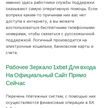
именно здесь работники службы поддержки
оказывают самую оперативную помощь. Если
вопреки каким-то причинам них вас нет
доступа к интернету, а вы можете
воспользоваться бесплатными телефонными
номерами, чтобы связаться с русскоязычной
поддержкой. Логичный производится на
электронные кошельки, банковские карты и
счета.
Рабочее Зеркало 1xbet Для входа
На Официальный Сайт Прямо
Сейчас
Перечень платежных систем, с помощью них
осуществляются финансовые операции в БК