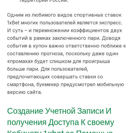
территории России.
Одним из любимого видов спортивных ставок
1xBet многих пользователей является экспресс.
И суть – и перемножении коэффициентов двух
событий в рамках заключенного пари. Доводя
события в купон важно ответственно поближе к
составлению прогноза, поскольку даже один
«промаха» будет слишком для проигрыша
больше пари. Для пользователей,
предпочитающих совершать ставки со
смартфона, букмекер предусмотрел мобильную
версию сайта.
Создание Учетной Записи И
получения Доступа К своему