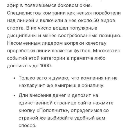
эфир в появившемся боковом окне.
Специалистов компании как нельзя поработали
над линией и включили а нее около 50 видов
спорта. В их число вошел популярные
дисциплины и менее востребованные позицию.
Несомненным лидером вопреки качеству
проработки линии является футбол. Множество
событий этой категории в прематче либо
достигать до 1000.
Только зато я думаю, что компания ни не
нахлабучит же выигрыш я обналичу.
Дли внесения денег и депозит на
единственной странице сайта нажмите
кнопку «Пополнить», определимся со
страной же выбирайте удобный вам
способ.