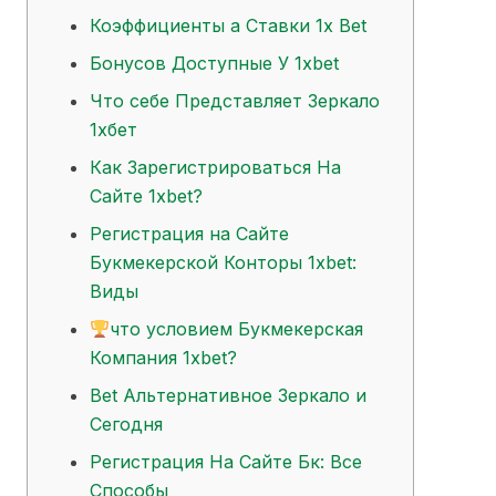
Коэффициенты а Ставки 1x Bet
Бонусов Доступные У 1xbet
Что себе Представляет Зеркало
1хбет
Как Зарегистрироваться На
Сайте 1xbet?
Регистрация на Сайте
Букмекерской Конторы 1xbet:
Виды
что условием Букмекерская
Компания 1xbet?
Bet Альтернативное Зеркало и
Сегодня
Регистрация На Сайте Бк: Все
Способы