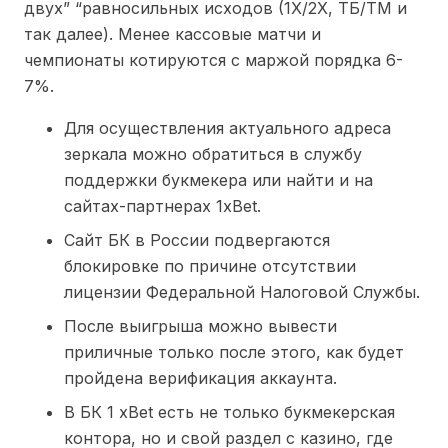
двух” “равносильных исходов (1Х/2Х, ТБ/ТМ и
так далее). Менее кассовые матчи и
чемпионаты котируются с маржой порядка 6-
7%.
Для осуществления актуального адреса
зеркала можно обратиться в службу
поддержки букмекера или найти и на
сайтах-партнерах 1xBet.
Сайт БК в России подвергаются
блокировке по причине отсутствии
лицензии Федеральной Налоговой Службы.
После выигрыша можно вывести
приличные только после этого, как будет
пройдена верификация аккаунта.
В БК 1 xBet есть не только букмекерская
контора, но и свой раздел с казино, где