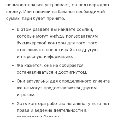
пользователя все устраивает, он подтверждает
сделку. Или наличии на балансе необходимой
суммы пари будет принято.
В этом разделе вы найдете ссылки,
которые могут нибудь пользователям
букмекерской конторы для того, того
отслеживать новости сайта и другую
интересную информацию.
Же кажется, она не собирается
останавливаться и достигнутом.
Они актуальны ддя определенного клиента
же не могут предоставляется другим
игрокам.
Хоть контора работаю легально, у него нет
права и ведение деятельности в