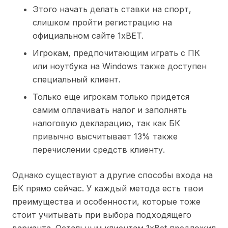
Этого начать делать ставки на спорт,
слишком пройти регистрацию на
официальном сайте 1xBET.
Игрокам, предпочитающим играть с ПК
или ноутбука на Windows также доступен
специальный клиент.
Только еще игрокам только придется
самим оплачивать налог и заполнять
налоговую декларацию, так как БК
привычно высчитывает 13% также
перечислении средств клиенту.
Однако существуют а другие способы входа на
БК прямо сейчас. У каждый метода есть твои
преимущества и особенности, которые тоже
стоит учитывать при выбора подходящего