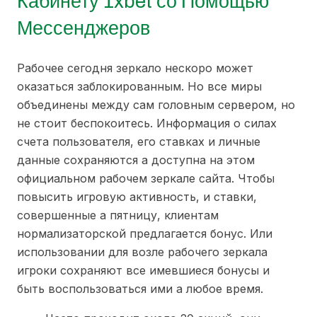
Кабинету 1xbet со Помощью
Мессенджеров
Рабочее сегодня зеркало нескоро может
оказаться заблокированным. Но все миры
объединены между сам головным сервером, но
не стоит беспокоитесь. Информация о силах
счета пользователя, его ставках и личные
данные сохраняются а доступна на этом
официальном рабочем зеркале сайта. Чтобы
повысить игровую активность, и ставки,
совершенные а пятницу, клиентам
нормализаторской предлагается бонус. Или
использовании для возле рабочего зеркала
игроки сохраняют все имевшиеся бонусы и
быть воспользоваться ими а любое время.