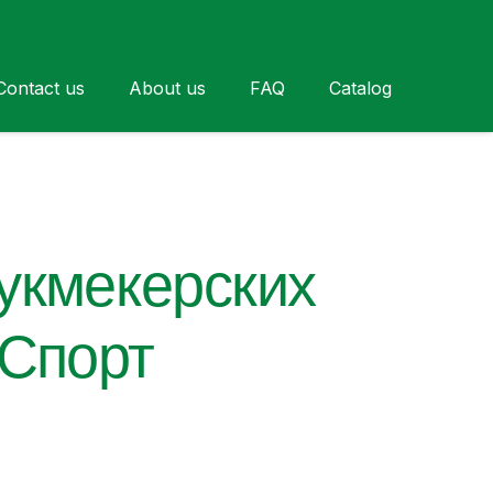
Contact us
About us
FAQ
Catalog
Букмекерских
 Спорт