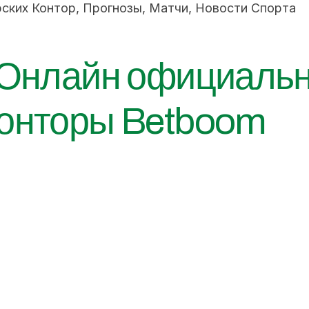
рских Контор, Прогнозы, Матчи, Новости Спорта
т Онлайн официаль
Конторы Betboom