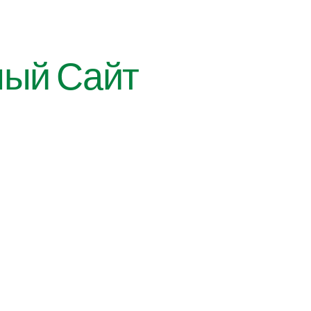
ный Сайт