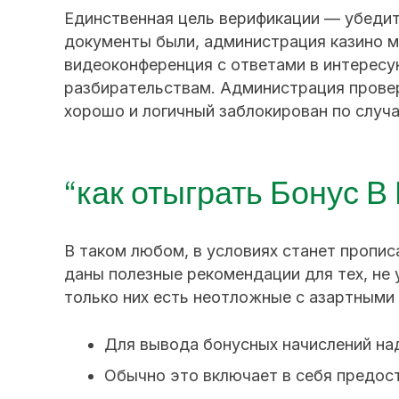
Единственная цель верификации — убедить
документы были, администрация казино м
видеоконференция с ответами в интересу
разбирательствам. Администрация провер
хорошо и логичный заблокирован по случай
“как отыграть Бонус 
В таком любом, в условиях станет пропи
даны полезные рекомендации для тех, не 
только них есть неотложные с азартными 
Для вывода бонусных начислений на
Обычно это включает в себя предост