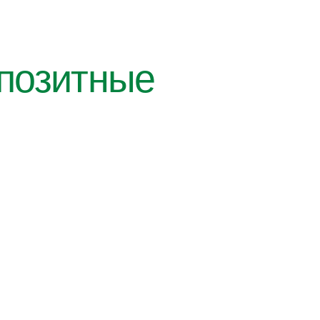
епозитные