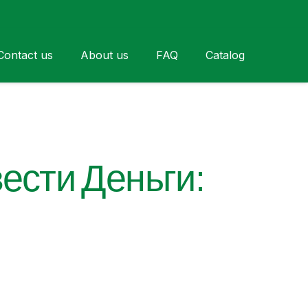
Contact us
About us
FAQ
Catalog
ести Деньги: