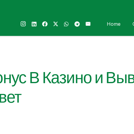
Home
нус В Казино и Выв
вет