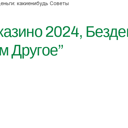
еньги: какиенибудь Советы
азино 2024, Безд
м Другое”